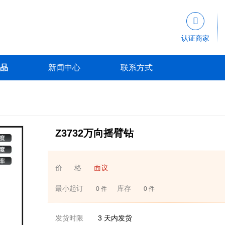

认证商家
品
新闻中心
联系方式
Z3732万向摇臂钻
价 格
面议
最小起订
库存
0 件
0 件
发货时限
3
天内发货