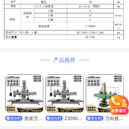
产品推荐
免费通话
滑座万向摇臂钻床
Z3550系列滑座万向摇臂钻床
万向摇臂钻床